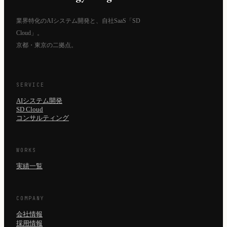
業界特化のAIシステム開発と、自社SaaS「SD
Cloud」。
京都・東京の二拠点。
SERVICE
AIシステム開発
SD Cloud
コンサルティング
WORKS
実績一覧
COMPANY
会社情報
採用情報