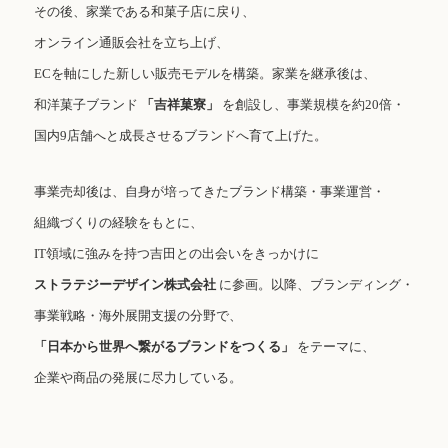
その後、家業である和菓子店に戻り、
オンライン通販会社を立ち上げ、
ECを軸にした新しい販売モデルを構築。家業を継承後は、
和洋菓子ブランド
「吉祥菓寮」
を創設し、事業規模を約20倍・
国内9店舗へと成長させるブランドへ育て上げた。
事業売却後は、自身が培ってきたブランド構築・事業運営・
組織づくりの経験をもとに、
IT領域に強みを持つ吉田との出会いをきっかけに
ストラテジーデザイン株式会社
に参画。以降、ブランディング・
事業戦略・海外展開支援の分野で、
「日本から世界へ繋がるブランドをつくる」
をテーマに、
企業や商品の発展に尽力している。