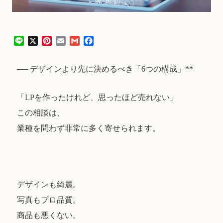
L
X
P
E
G
F
i
i
m
m
a
n
n
a
a
c
── デザインより先に決めるべき「6つの構成」**
e
t
i
i
e
e
l
l
b
r
o
「LPを作ったけれど、思ったほど売れない」
e
o
s
k
この相談は、
t
業種を問わず非常に多く寄せられます。
デザインも綺麗。
写真もプロ品質。
商品も悪くない。