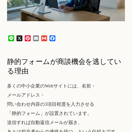
L
X
P
E
G
F
i
i
m
m
a
n
n
a
a
c
e
t
i
i
e
静的フォームが商談機会を逃してい
e
l
l
b
r
o
る理由
e
o
s
k
t
多くの中小企業のWebサイトには、名前・
メールアドレス・
問い合わせ内容の3項目程度を入力させる
「静的フォーム」が設置されています。
送信すれば自動返信メールが届き、
あとは担当者からの連絡を待つ、という仕組みです。