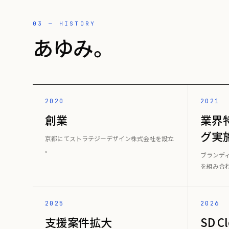
03 — HISTORY
あゆみ。
2020
2021
創業
業界
グ実
京都にてストラテジーデザイン株式会社を設立
。
ブランディ
を組み合
2025
2026
支援案件拡大
SD 