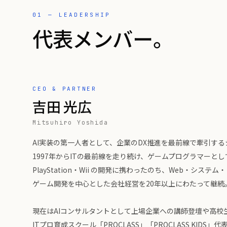
01 — LEADERSHIP
代表メンバー。
CEO & PARTNER
吉田 光広
Mitsuhiro Yoshida
AI実装の第一人者として、企業のDX推進を最前線で牽引す
1997年からITの最前線を走り続け、ゲームプログラマーと
PlayStation・Wii の開発に携わったのち、Web・システム・
ゲーム開発を中心とした会社経営を20年以上にわたって継続
現在はAIコンサルタントとして上場企業への講師登壇や高校
ITプロ育成スクール「PROCLASS」「PROCLASS KIDS」