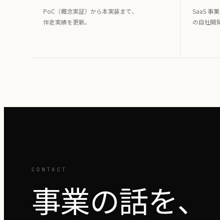
PoC（概念実証）から本実装まで、
SaaS 事業
伴走実績を更新。
の自社開
CONTACT
事業の話を、