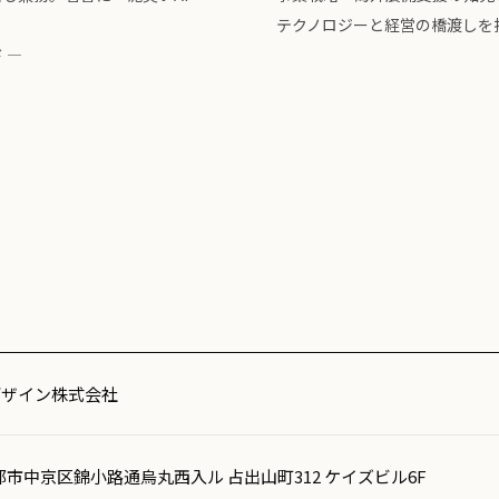
テクノロジーと経営の橋渡しを
 ―
デザイン株式会社
5 京都市中京区錦小路通烏丸西入ル 占出山町312 ケイズビル6F