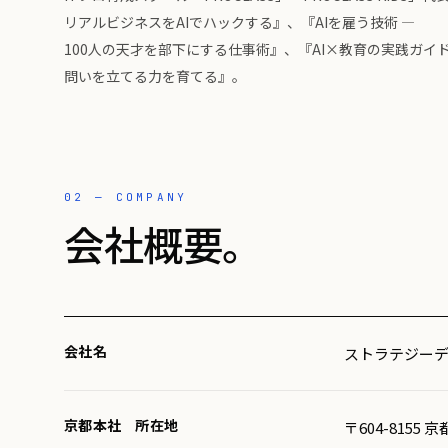
リアルビジネスをAIでハックする』、『AIを雇う技術 ―
100人の天才を部下にする仕事術』、『AI×教育の実践ガイド
問いを立てる力を育てる』。
02 — COMPANY
会社概要。
会社名
ストラテジー
京都本社 所在地
〒604-815