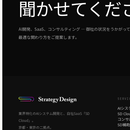
聞かせてくだ
AI開発、SaaS、コンサルティング — 御社の状況をうかがっ
最適な関わり方をご提案します。
SERVI
AIシ
業界特化のAIシステム開発と、自社SaaS「SD
SD Clo
コンサ
Cloud」。
SD補
京都・東京の二拠点。