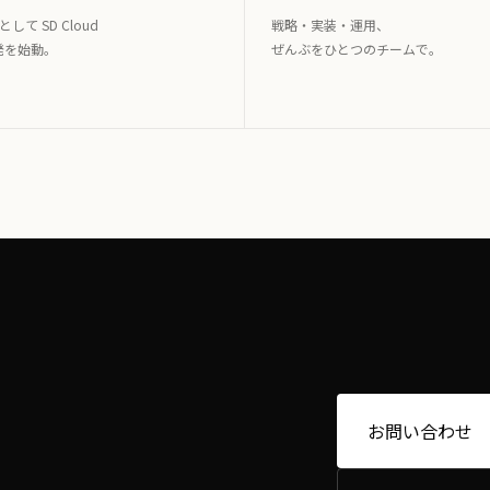
として SD Cloud
戦略・実装・運用、
発を始動。
ぜんぶをひとつのチームで。
お問い合わせ