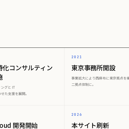
2021
特化コンサルティン
東京事務所開設
施
事業拡大により西麻布に東京拠点を
二拠点体制に。
ングと IT
わせた支援を展開。
2026
Cloud 開発開始
本サイト刷新