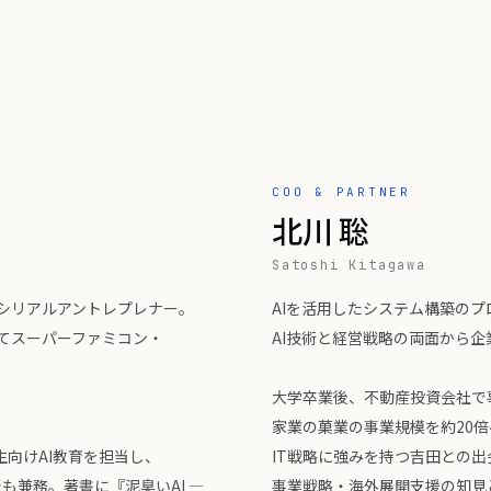
COO & PARTNER
北川 聡
Satoshi Kitagawa
るシリアルアントレプレナー。
AIを活用したシステム構築のプロ
してスーパーファミコン・
AI技術と経営戦略の両面から
。
大学卒業後、不動産投資会社で
家業の菓業の事業規模を約20
生向けAI教育を担当し、
IT戦略に強みを持つ吉田との
代表も兼務。著書に『泥臭いAI ―
事業戦略・海外展開支援の知見と