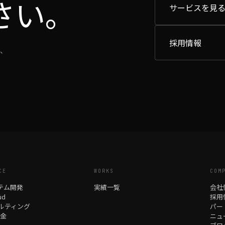
さい。
サービスを見
採用情報
て、
CE
WORKS
COM
ステム開発
実績一覧
会社
ud
採用
ルティング
パー
助金
ニュ