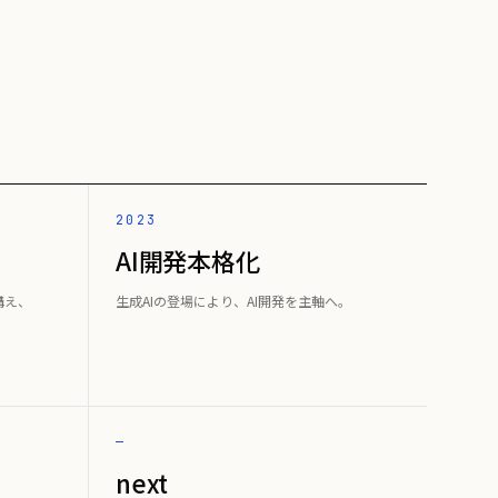
2023
AI開発本格化
構え、
生成AIの登場により、AI開発を主軸へ。
—
next