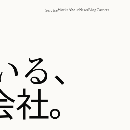
Works
About
News
Blog
Careers
Service
、
いる
会社。